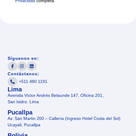
Privacidad
completa.
Síguenos en:
Facebook de Andean Crown
Instagram de Andean Crown
LinkedIn de Andean Crown
Contáctanos:
+511 480 1191
Lima
Avenida Víctor Andrés Belaunde 147, Oficina 201,
San Isidro. Lima
Pucallpa
Av. San Martin 200 – Callería (Ingreso Hotel Costa del Sol)
Ucayali, Pucallpa
Bolivia